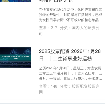
在快节奏的现代生活中，休闲连衣裙以其
独特的舒适性、时尚感与百搭属性，已成
为女性日常衣橱中不可或缺的核心单品。
它不仅是个人风格的表达，更是连接工
查看：
217
分类：
国内大的证券公
作、社交与休闲场景....
司
2025股票配资 2026年1月28
日 | 十二生肖事业好运榜
公历2026年1月28日，星期三，对应农历
二零二五年腊月初十，干支为乙巳年、己
丑月、壬寅日。此日五行属水，壬水透出
天干，得地支寅木泄秀、丑土蓄水，整体
查看：
148
分类：
股票配资股票户
气场兼具灵....
网