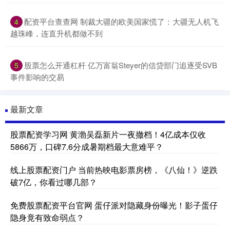
配资平台查查网 制裁大疆的欧美国家慌了：大疆无人机飞
4
越珠峰，连直升机都做不到
股票怎么开通杠杆 亿万富翁Steyer的信贷部门追逐受SVB
5
事件影响的交易
最新文章
股票配资学习网 黄渤吴磊新片一夜撤档！4亿成本仅收
5866万，口碑7.6分成暑期档最大意难平？
线上股票配资门户 当前热映电影票房榜，《八仙！》逆跌
破7亿，你看过哪几部？
免费股票配资平台官网 蛋仔派对隐藏身份曝光！影子蛋仔
隐身竟有致命弱点？